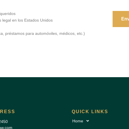
 queridos
Env
 legal en los Estados Unidos
a, préstamos para automóviles, médicos, etc.)
DRESS
QUICK LINKS
Home
2450
law.com