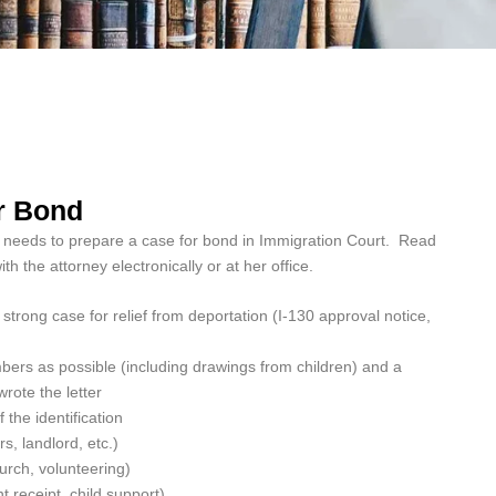
r Bond
ey needs to prepare a case for bond in Immigration Court. Read
ith the attorney electronically or at her office.
 strong case for relief from deportation (I-130 approval notice,
bers as possible (including drawings from children) and a
wrote the letter
 the identification
s, landlord, etc.)
rch, volunteering)
nt receipt, child support)