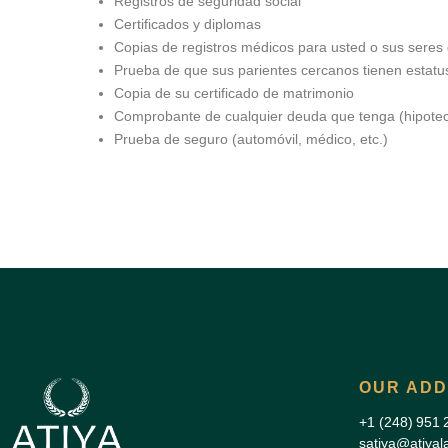
Registros de seguridad social
Certificados y diplomas
Copias de registros médicos para usted o sus seres
Prueba de que sus parientes cercanos tienen estatus
Copia de su certificado de matrimonio
Comprobante de cualquier deuda que tenga (hipotec
Prueba de seguro (automóvil, médico, etc.)
OUR AD
+1 (248) 951 
satiya@atiya