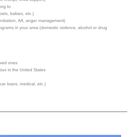
long to
 pets, babies, etc.)
 (probation, AA, anger management)
rograms in your area (domestic violence, alcohol or drug
oved ones
atus in the United States
car loans, medical, etc.)